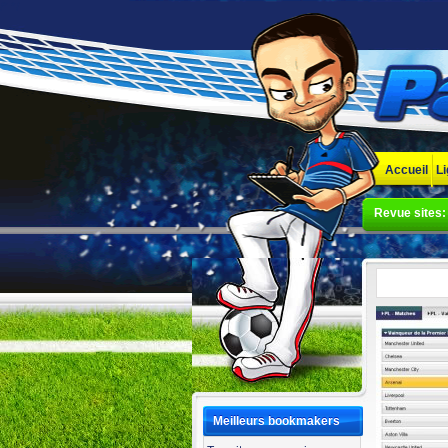
/*
*/
Accueil
Li
Revue sites:
Meilleurs bookmakers