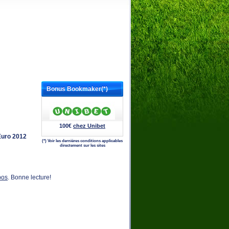
Bonus Bookmaker(*)
100€
chez Unibet
’Euro 2012
(*) Voir les dernières conditions applicables
directement sur les sites
pos
. Bonne lecture!