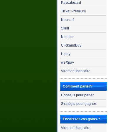
Paysafecard
Ticket Premium
Neosurf
Skrill
Neteller
ClickandBuy
Hipay
weXpay
Virement bancaire
Comment parier?
Conseils pour parier
Stratégie pour gagner
Encaisser vos gains ?
Virement bancaire