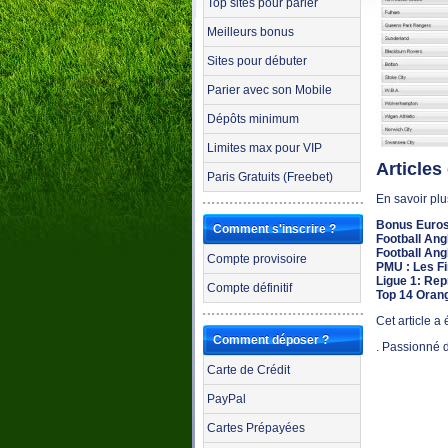
Top sites pour parier
Meilleurs bonus
Sites pour débuter
Parier avec son Mobile
Dépôts minimum
Limites max pour VIP
Article
Paris Gratuits (Freebet)
En savoir plu
Bonus Euros
Comment s'inscrire ?
Football Ang
Football Ang
Compte provisoire
PMU : Les Fi
Ligue 1: Re
Compte définitif
Top 14 Oran
Cet article a 
Comment déposer ?
. Passionné d
Carte de Crédit
PayPal
Cartes Prépayées