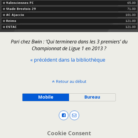
Pari chez Bwin : ‘Qui terminera dans les 3 premiers’ du
Championnat de Ligue 1 en 2013 ?
« précédent dans la bibliothèque
Retour au début
Mobile
Bureau