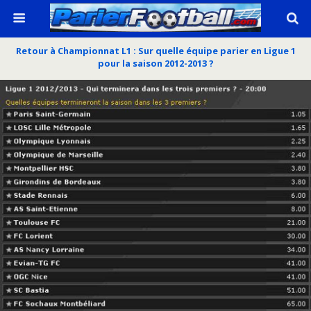
Retour à Championnat L1 : Sur quelle équipe parier en Ligue 1
pour la saison 2012-2013 ?