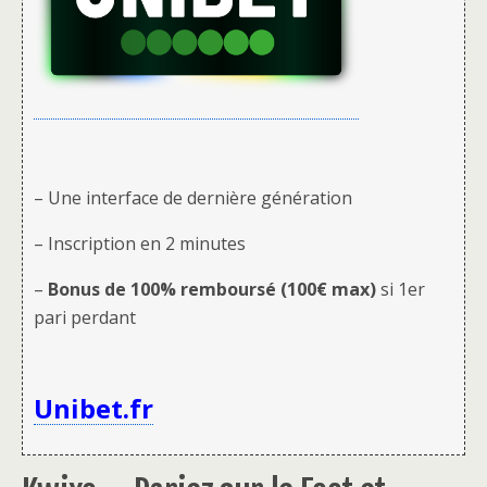
– Une interface de dernière génération
– Inscription en 2 minutes
–
Bonus de 100% remboursé (100€ max)
si 1er
pari perdant
Unibet.fr