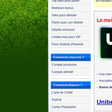
Top sites pour parier
les équipes
Meilleurs bonus
Sites pour débuter
Le mei
Parier avec son Mobile
Dépôts minimum
Limites max pour VIP
Paris Gratuits (Freebet)
Comment s'inscrire ?
Compte provisoire
Compte définitif
– Une inte
– Inscripti
Comment déposer ?
–
Bonus d
Carte de Crédit
PayPal
Unibe
Cartes Prépayées