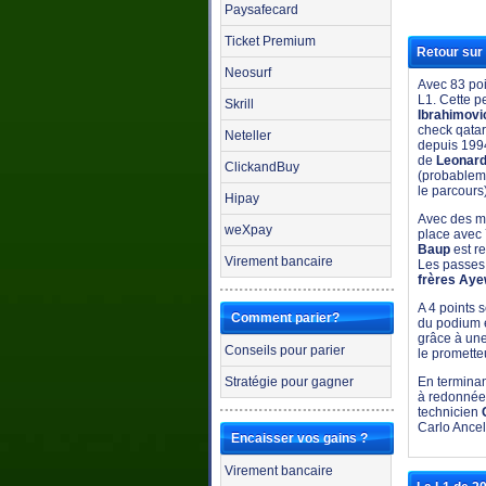
Paysafecard
Ticket Premium
Retour sur
Neosurf
Avec 83 poi
L1. Cette p
Skrill
Ibrahimovi
check qatar
Neteller
depuis 1994.
de
Leonar
ClickandBuy
(probableme
le parcours)
Hipay
Avec des m
weXpay
place avec 
Baup
est r
Virement bancaire
Les passe
frères Ay
A 4 points 
Comment parier?
du podium e
grâce à une
Conseils pour parier
le promett
Stratégie pour gagner
En terminan
à redonnée 
technicien
Carlo Ancelo
Encaisser vos gains ?
Virement bancaire