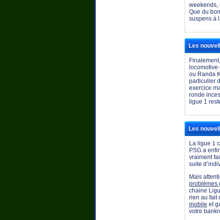
weekends, d
Que du bonh
suspens à l
Les nouvel
Finalement
locomotive
ou Randa K
particulier
exercice ma
ronde inces
ligue 1 rest
Les nouvel
La ligue 1 
PSG a enfin 
vraiment fa
suite d’indi
Mais attenti
problèmes g
chaine Ligu
rien au fait
mobile
et g
votre bankro