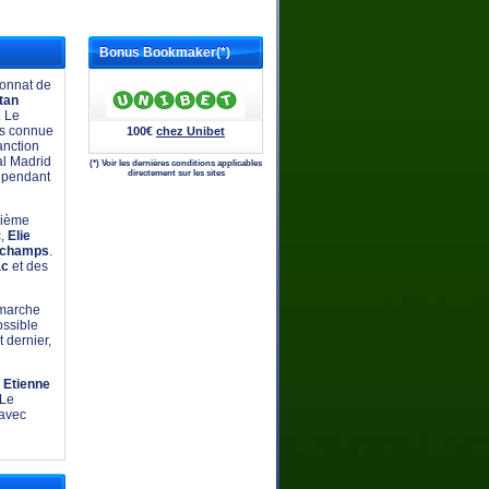
Bonus Bookmaker(*)
ionnat de
tan
. Le
lus connue
100€
chez Unibet
anction
al Madrid
(*) Voir les dernières conditions applicables
directement sur les sites
s pendant
xième
c,
Elie
schamps
.
ac
et des
 marche
ossible
t dernier,
 Etienne
 Le
 avec