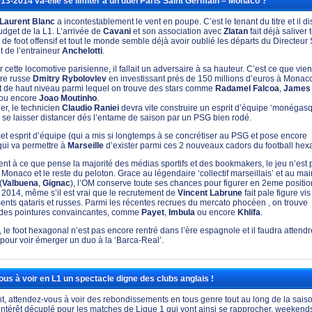
13-2014 va-elle se limiter à un duel Paris Saint Germain – Monaco ?
Laurent Blanc
a incontestablement le vent en poupe. C’est le tenant du titre et il d
udget de la L1. L’arrivée de
Cavani
et son association avec
Zlatan
fait déjà saliver 
de foot offensif et tout le monde semble déjà avoir oublié les départs du Directeur 
t de l’entraineur
Anchelotti
.
 cette locomotive parisienne, il fallait un adversaire à sa hauteur. C’est ce que vien
ire russe
Dmitry Rybolovlev
en investissant prés de 150 millions d’euros à Monac
 de haut niveau parmi lequel on trouve des stars comme
Radamel Falcoa
,
James
ou encore
Joao Moutinho
.
er, le technicien
Claudio Raniei
devra vite construire un esprit d’équipe ‘monégasqu
 se laisser distancer dés l’entame de saison par un PSG bien rodé.
cet esprit d’équipe (qui a mis si longtemps à se concrétiser au PSG et pose encore
ui va permettre à
Marseille
d’exister parmi ces 2 nouveaux cadors du football hex
nt à ce que pense la majorité des médias sportifs et des bookmakers, le jeu n’est p
 Monaco et le reste du peloton. Grace au légendaire ‘collectif marseillais’ et au mai
(
Valbuena
,
Gignac
), l’OM conserve toute ses chances pour figurer en 2eme positio
2014, même s’il est vrai que le recrutement de
Vincent Labrune
fait pale figure vis
ents qataris et russes. Parmi les récentes recrues du mercato phocéen , on trouve
des pointures convaincantes, comme
Payet
,
Imbula
ou encore
Khlifa
.
 le foot hexagonal n’est pas encore rentré dans l’ère espagnole et il faudra attend
pour voir émerger un duo à la ‘Barca-Real’.
us à voir en L1 un spectacle digne des clubs anglais !
t, attendez-vous à voir des rebondissements en tous genre tout au long de la sais
intérêt décuplé pour les matches de Ligue 1 qui vont ainsi se rapprocher, weekend