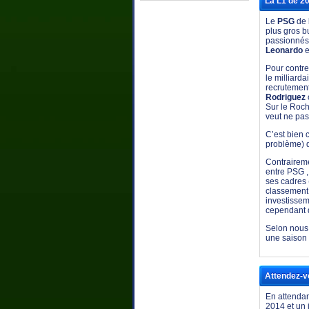
La L1 de 20
Le
PSG
de
plus gros b
passionnés 
Leonardo
e
Pour contrer
le milliarda
recrutement
Rodriguez
Sur le Roch
veut ne pas
C’est bien 
problème) q
Contraireme
entre PSG ,
ses cadres 
classement 
investissem
cependant 
Selon nous,
une saison 
Attendez-vo
En attendan
2014 et un 