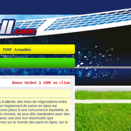
e
TURF
Actualités
 Bonus Unibet à 100€ en cliquant ici!
 Promotions EXCEPTIONNEL
s d’attente, des mois de négociations entre
ser légalement de parier en ligne sur
 aucune place à une concurrence équitable, la
is révolue, de jeux dits clandestins avec des
 avec une joie non dissimulée que
nce sur le monde des paris en ligne, sur le