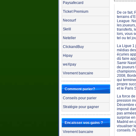
Paysafecard
Ticket Premium
De ce fait,
terrains d’
Neosurf
League. Nos
les joueurs
Skrill
transferts,
lors, vous 
Neteller
tel ou tel 
La Ligue 1 
ClickandBuy
médias des 
écuries app
Hipay
dû faire ap
Samir Nasri
weXpay
de joueurs 
championnat
Virement bancaire
2008, Borde
qui termine
propre succ
et le Paris 
Comment parier?
La force de
Conseils pour parier
pression in
Décembre un
Stratégie pour gagner
imposé dan
pas armées 
surprise en
Madrid en q
Encaisser vos gains ?
visualiser l
conseils. P
Virement bancaire