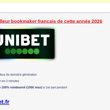
lleur bookmaker français de cette année 2026
rface de dernière génération
on en 2 minutes
e 100% remboursé (100€ max)
si 1er pari perdant
t.fr