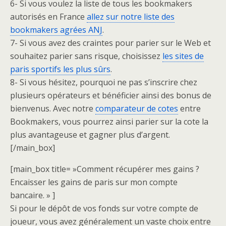
6- Si vous voulez la liste de tous les bookmakers
autorisés en France
allez sur notre liste des
bookmakers agrées ANJ
.
7- Si vous avez des craintes pour parier sur le Web et
souhaitez parier sans risque, choisissez
les sites de
paris sportifs les plus sûrs
.
8- Si vous hésitez, pourquoi ne pas s’inscrire chez
plusieurs opérateurs et bénéficier ainsi des bonus de
bienvenus. Avec notre
comparateur de cotes
entre
Bookmakers, vous pourrez ainsi parier sur la cote la
plus avantageuse et gagner plus d’argent.
[/main_box]
[main_box title= »Comment récupérer mes gains ?
Encaisser les gains de paris sur mon compte
bancaire. » ]
Si pour le dépôt de vos fonds sur votre compte de
joueur, vous avez généralement un vaste choix entre