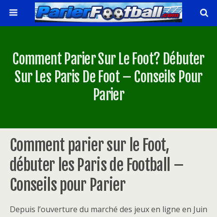
Comment Parier Sur Le Foot? Débuter
Sur Les Paris De Foot – Conseils Pour
Parier
Comment parier sur le Foot,
débuter les Paris de Football –
Conseils pour Parier
Depuis l’ouverture du marché des jeux en ligne en Juin