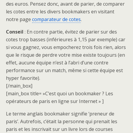
des euros. Pensez donc, avant de parier, de comparer
les cotes entre les divers bookmakers en visitant
notre page
comparateur de cotes
.
Conseil
: En contre partie, évitez de parier sur des
cotes trop basses (inférieures à 1,15 par exemple) car
si vous gagnez, vous empocherez trois fois rien, alors
que le risque de perdre votre mise existe toujours (en
effet, aucune équipe n’est à l’abri d’une contre
performance sur un match, même si cette équipe est
hyper favorite).
[/main_box]
[main_box title= »C’est quoi un bookmaker ? Les
opérateurs de paris en ligne sur Internet » ]
Le terme anglais bookmaker signifie ‘preneur de
paris’. Autrefois, c’était la personne qui prenait les
paris et les inscrivait sur un livre lors de courses