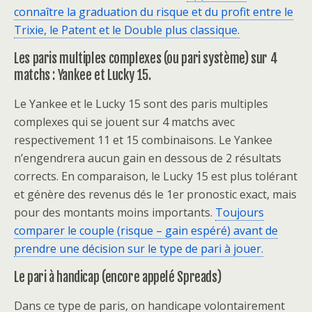
connaître la graduation du risque et du profit entre le
Trixie, le Patent et le Double plus classique.
Les paris multiples complexes (ou pari système) sur 4
matchs : Yankee et Lucky 15.
Le Yankee et le Lucky 15 sont des paris multiples
complexes qui se jouent sur 4 matchs avec
respectivement 11 et 15 combinaisons. Le Yankee
n’engendrera aucun gain en dessous de 2 résultats
corrects. En comparaison, le Lucky 15 est plus tolérant
et génère des revenus dés le 1er pronostic exact, mais
pour des montants moins importants.
Toujours
comparer le couple (risque – gain espéré) avant de
prendre une décision sur le type de pari à jouer.
Le pari à handicap (encore appelé Spreads)
Dans ce type de paris, on handicape volontairement