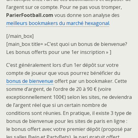
l’argent sur ce compte. Pour ne pas vous tromper,
ParierFootball.com
vous donne son analyse des
meilleurs bookmakers du marché hexagonal
.
[/main_box]
[main_box title= »C’est quoi un bonus de bienvenue?
Les bonus offerts pour une 1er inscription » ]
C’est généralement lors d’un 1er dépôt sur votre
compte de joueur que vous pourrez bénéficier du
bonus de bienvenue
offert par un bookmaker. Cette
somme d’argent, de l’ordre de 20 à 90 € (voire
exceptionnellement 100€) selon les sites, ne deviendra
de l’argent réel que si un certain nombre de
conditions sont réunies. En pratique, il existe 3 type de
bonus de bienvenue pour les sites de paris en ligne :
le bonus offert avec votre premier dépôt (proposé par
les salles Bwin et PartyBets), le pari gratuit offert