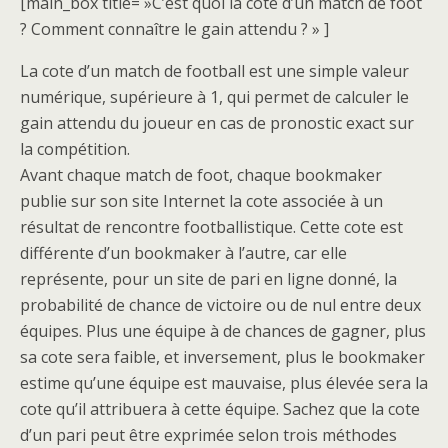
[main_box title= »C’est quoi la cote d’un match de foot
? Comment connaître le gain attendu ? » ]
La cote d’un match de football est une simple valeur
numérique, supérieure à 1, qui permet de calculer le
gain attendu du joueur en cas de pronostic exact sur
la compétition.
Avant chaque match de foot, chaque bookmaker
publie sur son site Internet la cote associée à un
résultat de rencontre footballistique. Cette cote est
différente d’un bookmaker à l’autre, car elle
représente, pour un site de pari en ligne donné, la
probabilité de chance de victoire ou de nul entre deux
équipes. Plus une équipe à de chances de gagner, plus
sa cote sera faible, et inversement, plus le bookmaker
estime qu’une équipe est mauvaise, plus élevée sera la
cote qu’il attribuera à cette équipe. Sachez que la cote
d’un pari peut être exprimée selon trois méthodes