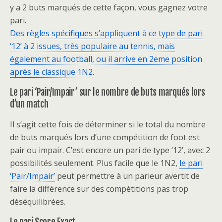
y a 2 buts marqués de cette façon, vous gagnez votre
pari.
Des règles spécifiques s’appliquent à ce type de pari
‘12’ à 2 issues, très populaire au tennis, mais
également au football, ou il arrive en 2eme position
après le classique 1N2.
Le pari ‘Pair/Impair’ sur le nombre de buts marqués lors
d’un match
Il s’agit cette fois de déterminer si le total du nombre
de buts marqués lors d’une compétition de foot est
pair ou impair. C’est encore un pari de type ‘12’, avec 2
possibilités seulement. Plus facile que le 1N2,
le pari
‘Pair/Impair’
peut permettre à un parieur avertit de
faire la différence sur des compétitions pas trop
déséquilibrées.
Le pari Score Exact