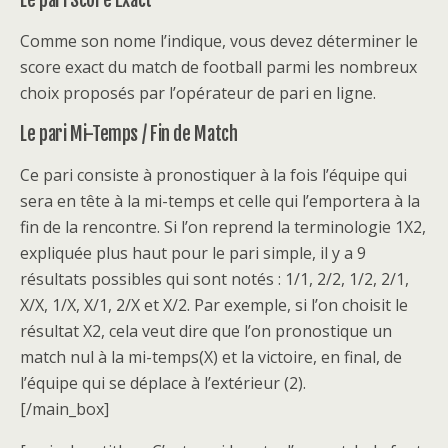
Comme son nome l’indique, vous devez déterminer le
score exact du match de football parmi les nombreux
choix proposés par l’opérateur de pari en ligne.
Le pari Mi-Temps / Fin de Match
Ce pari consiste à pronostiquer à la fois l’équipe qui
sera en tête à la mi-temps et celle qui l’emportera à la
fin de la rencontre. Si l’on reprend la terminologie 1X2,
expliquée plus haut pour le pari simple, il y a 9
résultats possibles qui sont notés : 1/1, 2/2, 1/2, 2/1,
X/X, 1/X, X/1, 2/X et X/2. Par exemple, si l’on choisit le
résultat X2, cela veut dire que l’on pronostique un
match nul à la mi-temps(X) et la victoire, en final, de
l’équipe qui se déplace à l’extérieur (2).
[/main_box]