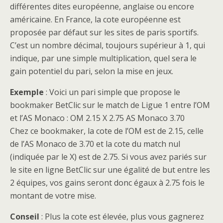
différentes dites européenne, anglaise ou encore
américaine. En France, la cote européenne est
proposée par défaut sur les sites de paris sportifs.
C’est un nombre décimal, toujours supérieur à 1, qui
indique, par une simple multiplication, quel sera le
gain potentiel du pari, selon la mise en jeux.
Exemple
: Voici un pari simple que propose le
bookmaker BetClic sur le match de Ligue 1 entre l’OM
et l’AS Monaco : OM 2.15 X 2.75 AS Monaco 3.70
Chez ce bookmaker, la cote de l’OM est de 2.15, celle
de l’AS Monaco de 3.70 et la cote du match nul
(indiquée par le X) est de 2.75. Si vous avez pariés sur
le site en ligne BetClic sur une égalité de but entre les
2 équipes, vos gains seront donc égaux à 2.75 fois le
montant de votre mise.
Conseil
: Plus la cote est élevée, plus vous gagnerez