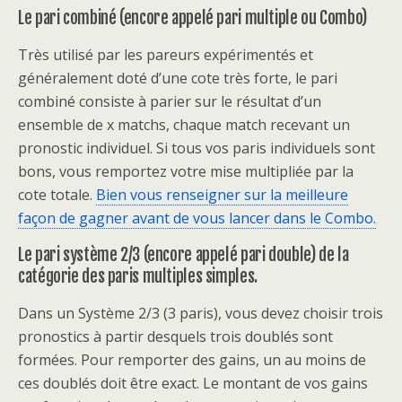
Le pari combiné (encore appelé pari multiple ou Combo)
Très utilisé par les pareurs expérimentés et
généralement doté d’une cote très forte, le pari
combiné consiste à parier sur le résultat d’un
ensemble de x matchs, chaque match recevant un
pronostic individuel. Si tous vos paris individuels sont
bons, vous remportez votre mise multipliée par la
cote totale.
Bien vous renseigner sur la meilleure
façon de gagner avant de vous lancer dans le Combo.
Le pari système 2/3 (encore appelé pari double) de la
catégorie des paris multiples simples.
Dans un Système 2/3 (3 paris), vous devez choisir trois
pronostics à partir desquels trois doublés sont
formées. Pour remporter des gains, un au moins de
ces doublés doit être exact. Le montant de vos gains