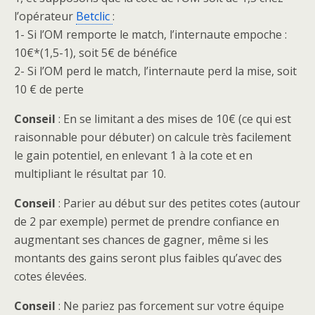
l’opérateur
Betclic
:
1- Si l’OM remporte le match, l’internaute empoche :
10€*(1,5-1), soit 5€ de bénéfice
2- Si l’OM perd le match, l’internaute perd la mise, soit
10 € de perte
Conseil
: En se limitant a des mises de 10€ (ce qui est
raisonnable pour débuter) on calcule très facilement
le gain potentiel, en enlevant 1 à la cote et en
multipliant le résultat par 10.
Conseil
: Parier au début sur des petites cotes (autour
de 2 par exemple) permet de prendre confiance en
augmentant ses chances de gagner, même si les
montants des gains seront plus faibles qu’avec des
cotes élevées.
Conseil
: Ne pariez pas forcement sur votre équipe