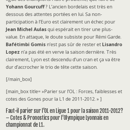
Yohann Gourcuff
? L’ancien bordelais est très en
dessous des attentes portées en lui. Sa non-
participation à l’Euro est clairement un échec pour
Jean Michel Aulas
qui espérait en tirer une plus-
value. En attaque, le doute subsiste pour Rémi Garde.
Bafétimbi Gomis
n’est pas sûr de rester et
Lisandro
Lopez
n’a pas été en verve la saison dernière. Très
clairement, Lyon est descendu d’un cran et ça va être
dur d’accrocher le trio de tête cette saison.
[/main_box]
[main_box title= »Parier sur l’OL : Forces, faiblesses et
cotes des Gones pour la L1 de 2011-2012. » ]
Faut-il parier sur l’OL en Ligue 1 pour la saison 2011-2012?
– Cotes & Pronostics pour l’Olympique Lyonnais en
championnat de L1.