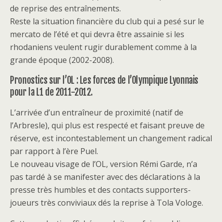
de reprise des entraînements.
Reste la situation financière du club qui a pesé sur le
mercato de l’été et qui devra être assainie si les
rhodaniens veulent rugir durablement comme à la
grande époque (2002-2008).
Pronostics sur l’OL : Les forces de l’Olympique Lyonnais
pour la L1 de 2011-2012.
L’arrivée d’un entraîneur de proximité (natif de
l’Arbresle), qui plus est respecté et faisant preuve de
réserve, est incontestablement un changement radical
par rapport à l’ère Puel.
Le nouveau visage de l’OL, version Rémi Garde, n’a
pas tardé à se manifester avec des déclarations à la
presse très humbles et des contacts supporters-
joueurs très conviviaux dés la reprise à Tola Vologe.