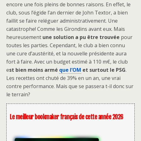
encore une fois pleins de bonnes raisons. En effet, le
club, sous l’égide l’an dernier de John Textor, a bien
faillit se faire reléguer administrativement. Une
catastrophe! Comme les Girondins avant eux. Mais
heureusement
une solution a pu être trouvée
pour
toutes les parties. Cependant, le club a bien connu
une cure d’austérité, et la nouvelle présidente aura
fort à faire. Avec un budget estimé à 110 m€, le club
e
st bien moins armé
que l’OM
et surtout le PSG
.
Les recettes ont chuté de 39% en un an, une vrai
contre performance. Mais que se passera t-il donc sur
le terrain?
Le meilleur bookmaker français de cette année 2026