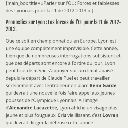
[main_box title= »Parier sur l’OL : Forces et faiblesses
des Lyonnais pour la L1 de 2012-2013. » ]
Pronostics sur Lyon : Les forces de l’OL pour la L1 de 2012-
2013.
Que ce soit en championnat ou en Europe, Lyon est
une équipe complètement imprévisible. Cette année,
bien que de nombreuses interrogations subsistent et
que des départs sont encore à l’ordre du jour, Lyon
peut tout de même s’appuyer sur un climat apaisé
depuis le départ de Claude Puel et peut travailler
sereinement avec l’entraîneur en place
Rémi Garde
qui devrait une nouvelle fois faire appel aux jeunes
pousses de l’Olympique Lyonnais. A l’image
d’
Alexandre Lacazette
, Lyon affiche un visage plus
jeune et plus fougueux.
Cris
vieillissant, c’est
Lovren
qui devrait diriger la défense cette année