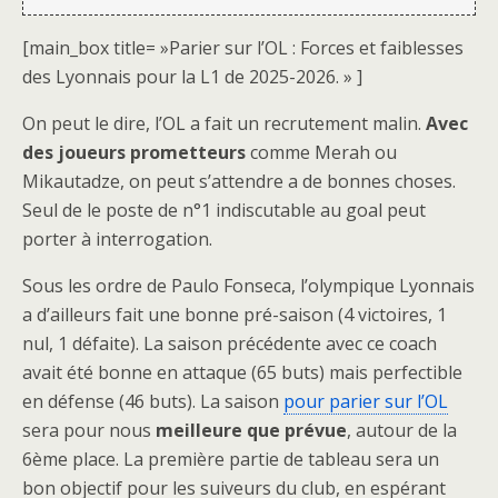
[main_box title= »Parier sur l’OL : Forces et faiblesses
des Lyonnais pour la L1 de 2025-2026. » ]
On peut le dire, l’OL a fait un recrutement malin.
Avec
des joueurs prometteurs
comme Merah ou
Mikautadze, on peut s’attendre a de bonnes choses.
Seul de le poste de n°1 indiscutable au goal peut
porter à interrogation.
Sous les ordre de Paulo Fonseca, l’olympique Lyonnais
a d’ailleurs fait une bonne pré-saison (4 victoires, 1
nul, 1 défaite). La saison précédente avec ce coach
avait été bonne en attaque (65 buts) mais perfectible
en défense (46 buts). La saison
pour parier sur l’OL
sera pour nous
meilleure que prévue
, autour de la
6ème place. La première partie de tableau sera un
bon objectif pour les suiveurs du club, en espérant