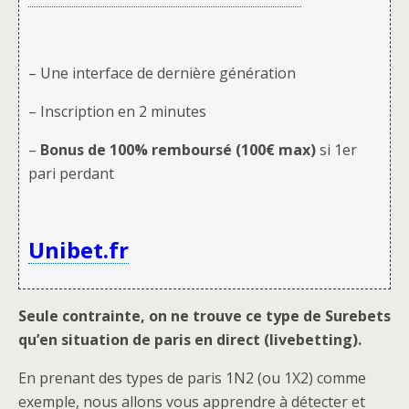
– Une interface de dernière génération
– Inscription en 2 minutes
–
Bonus de 100% remboursé (100€ max)
si 1er
pari perdant
Unibet.fr
Seule contrainte, on ne trouve ce type de Surebets
qu’en situation de paris en direct (livebetting).
En prenant des types de paris 1N2 (ou 1X2) comme
exemple, nous allons vous apprendre à détecter et