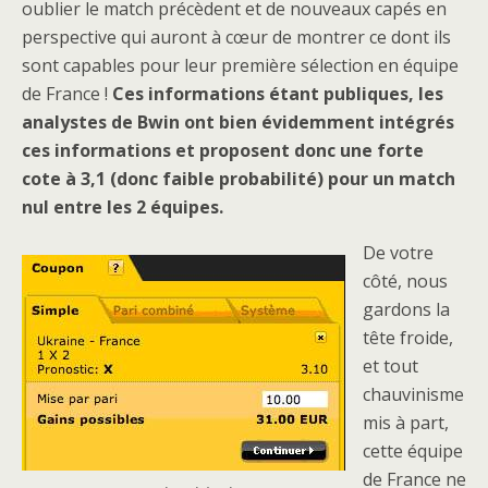
oublier le match précèdent et de nouveaux capés en
perspective qui auront à cœur de montrer ce dont ils
sont capables pour leur première sélection en équipe
de France !
Ces informations étant publiques, les
analystes de Bwin ont bien évidemment intégrés
ces informations et proposent donc une forte
cote à 3,1 (donc faible probabilité) pour un match
nul entre les 2 équipes.
De votre
côté, nous
gardons la
tête froide,
et tout
chauvinisme
mis à part,
cette équipe
de France ne