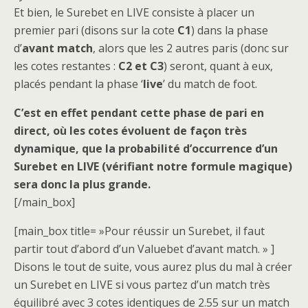
Et bien, le Surebet en LIVE consiste à placer un
premier pari (disons sur la cote
C1
) dans la phase
d’
avant match
, alors que les 2 autres paris (donc sur
les cotes restantes :
C2 et C3
) seront, quant à eux,
placés pendant la phase ‘
live
’ du match de foot.
C’est en effet pendant cette phase de pari en
direct, où les cotes évoluent de façon très
dynamique, que la probabilité d’occurrence d’un
Surebet en LIVE (vérifiant notre formule magique)
sera donc la plus grande.
[/main_box]
[main_box title= »Pour réussir un Surebet, il faut
partir tout d’abord d’un Valuebet d’avant match. » ]
Disons le tout de suite, vous aurez plus du mal à créer
un Surebet en LIVE si vous partez d’un match très
équilibré avec 3 cotes identiques de 2.55 sur un match