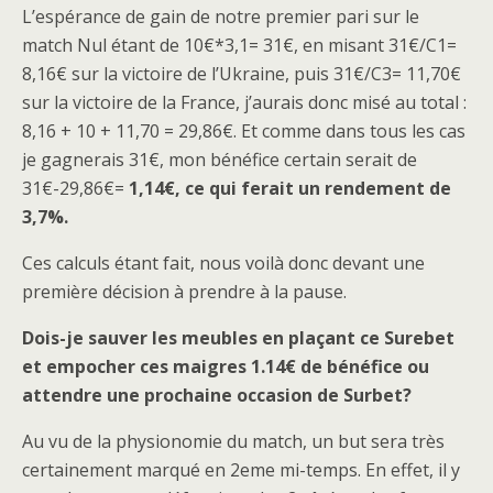
L’espérance de gain de notre premier pari sur le
match Nul étant de 10€*3,1= 31€, en misant 31€/C1=
8,16€ sur la victoire de l’Ukraine, puis 31€/C3= 11,70€
sur la victoire de la France, j’aurais donc misé au total :
8,16 + 10 + 11,70 = 29,86€. Et comme dans tous les cas
je gagnerais 31€, mon bénéfice certain serait de
31€-29,86€=
1,14€, ce qui ferait un rendement de
3,7%.
Ces calculs étant fait, nous voilà donc devant une
première décision à prendre à la pause.
Dois-je sauver les meubles en plaçant ce Surebet
et empocher ces maigres 1.14€ de bénéfice ou
attendre une prochaine occasion de Surbet?
Au vu de la physionomie du match, un but sera très
certainement marqué en 2eme mi-temps. En effet, il y