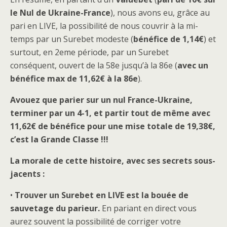
le Nul de Ukraine-France
), nous avons eu, grâce au
pari en LIVE, la possibilité de nous couvrir à la mi-
temps par un Surebet modeste (
bénéfice de 1,14€
) et
surtout, en 2eme période, par un Surebet
conséquent, ouvert de la 58e jusqu’à la 86e (
avec un
bénéfice max de 11,62€ à la 86e
).
Avouez que parier sur un nul France-Ukraine,
terminer par un 4-1, et partir tout de même avec
11,62€ de bénéfice pour une mise totale de 19,38€,
c’est la Grande Classe !!!
La morale de cette histoire, avec ses secrets sous-
jacents :
•
Trouver un Surebet en LIVE est la bouée de
sauvetage du parieur.
En pariant en direct vous
aurez souvent la possibilité de corriger votre