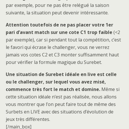
par exemple, pour ne pas être relégué la saison
suivante, la situation peut devenir intéressante.
Attention toutefois de ne pas placer votre 1er
pari d’avant match sur une cote C1 trop faible
(<2
par exemple), car si pendant tout la compétition, c’est
le favori qui écrase le challenger, vous ne verrez
jamais vos cotes C2 et C3 monter suffisamment haut
pour vérifier la formule magique du Surebet.
Une situation de Surebet idéale en live est celle
ou le challenger, sur lequel vous avez misé,
commence très fort le match et domine.
Même si
cette situation idéale n’est pas réalisée, nous allons
vous montrer que l’on peut faire tout de même des
Surbets en LIVE avec des situations d’évolution de
jeux très différentes.
[/main_box]