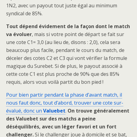
1N2, avec un payout tout juste égal au minimum
syndical de 85%.
Tout dépend évidement de la façon dont le match
va évoluer
, mais si votre point de départ se fait sur
une cote C1= 3,0 (au lieu de, disons : 2,0), cela sera
beaucoup plus facile, pendant le cours du match, de
déceler des cotes C2 et C3 qui vont vérifier la formule
magique du Surebet. Si de plus, le payout associé à
cette cote C1 est plus proche de 90% que des 85%
requis, alors vous voilà partit du bon pied !
Pour bien partir pendant la phase d’avant match, il
nous faut donc, tout d’abord, trouver une cote sur-
évalué, donc un
Valuebet
.
On trouve généralement
des Valuebet sur des matchs a peine
déséquilibrés, avec un léger favori et un fort
challenger.
Si le challenger joue à domicile et se bat,