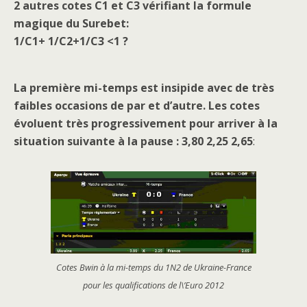
2 autres cotes C1 et C3
vérifiant la formule
magique du Surebet:
1/C1+ 1/C2+1/C3 <1 ?
La première mi-temps est insipide avec de très
faibles occasions de par et d’autre. Les cotes
évoluent très progressivement pour arriver à la
situation suivante à la pause :
3,80 2,25 2,65
:
Cotes Bwin à la mi-temps du 1N2 de Ukraine-France
pour les qualifications de l\’Euro 2012