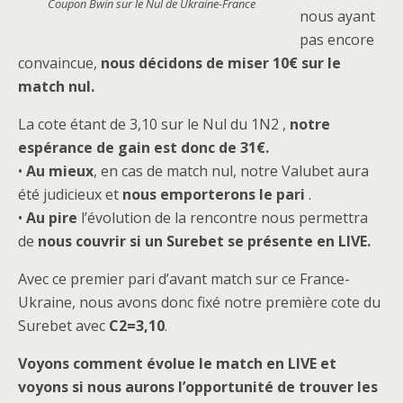
Coupon Bwin sur le Nul de Ukraine-France
nous ayant
pas encore
convaincue,
nous décidons de miser 10€ sur le
match nul.
La cote étant de 3,10 sur le Nul du 1N2 ,
notre
espérance de gain est donc de 31€.
•
Au mieux
, en cas de match nul, notre Valubet aura
été judicieux et
nous emporterons le pari
.
•
Au pire
l’évolution de la rencontre nous permettra
de
nous couvrir si un Surebet se présente en LIVE.
Avec ce premier pari d’avant match sur ce France-
Ukraine, nous avons donc fixé notre première cote du
Surebet avec
C2=3,10
.
Voyons comment évolue le match en LIVE et
voyons si nous aurons l’opportunité de trouver
les