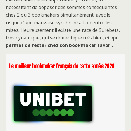
nécessitent de déposer des sommes conséquentes
chez 2 ou 3 bookmakers simultanément, avec le
risque d’une mauvaise synchronisation entre les
mises. Heureusement il existe une race de Surebets,
très dynamique, qui se domestique très bien,
et qui
permet de rester chez son bookmaker favori.
Le meilleur bookmaker français de cette année 2026