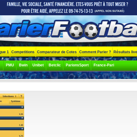
gue 1
Competitions
Comparateur de Cotes
Comment Parier ?
Résultats liv
PMU
Bwin
Unibet
Betclic
ParionsSport
France-Pari