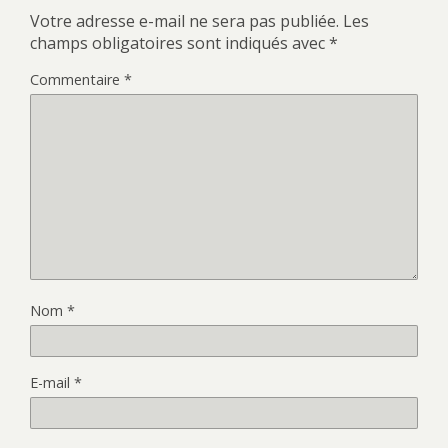
Votre adresse e-mail ne sera pas publiée.
Les
champs obligatoires sont indiqués avec
*
Commentaire
*
Nom
*
E-mail
*