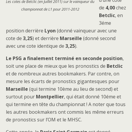
Les cotes de Betclic (en Juillet 2011) sur le vainqueur du
de
4,00
chez
championnat de L1 pour 2011-2012
Betclic
, en
3éme
position derrière
Lyon
(donné vainqueur avec une
cote de
3,25
) et derrière
Marseille
(donné second
avec une cote identique de
3,25
).
Le PSG a finalement terminé en seconde position
,
soit une place de mieux que les pronostics de
Betclic
et de nombreux autres bookmakers. Par contre, on
mesure les écarts de pronostics gigantesques pour
Marseille
(qui termine 10ème au lieu de second) et
surtout pour
Montpellier
, qui était donné 10éme et
qui termine en tête du championnat ! A noter que tous
les autres bookmakers ont commis les même erreurs
de pronostics sur l’OM et le MHSC.
Cette année, le
Paris Saint Germain
est donné