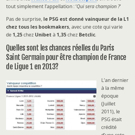
tout simplement l’appellation : ‘
Qui sera champion ?
’
Pas de surprise,
le PSG est donné vainqueur de la L1
chez tous les bookmakers
, avec une cote qui varie
de
1,25
chez
Unibet
à
1,35
chez
Betclic
.
Quelles sont les chances réelles du Paris
Saint Germain pour être champion de France
de Ligue 1 en 2013?
L’an dernier
à la même
époque
(Juillet
2011), le
PSG était
crédité
d’une cote