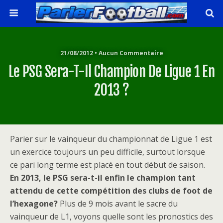
21/08/2012 • Aucun Commentaire
Le PSG Sera-T-Il Champion De Ligue 1 En
2013 ?
Parier sur le vainqueur du championnat de Ligue 1 est
un exercice toujours un peu difficile, surtout lorsque
ce pari long terme est placé en tout début de saison.
En 2013, le PSG sera-t-il enfin le champion tant
attendu de cette compétition des clubs de foot de
l’hexagone?
Plus de 9 mois avant le sacre du
vainqueur de L1, voyons quelle sont les pronostics des