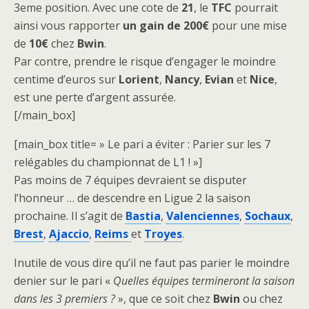
3eme position. Avec une cote de
21
, le
TFC
pourrait
ainsi vous rapporter
un gain de 200€
pour une mise
de
10€
chez
Bwin
.
Par contre, prendre le risque d’engager le moindre
centime d’euros sur
Lorient
,
Nancy
,
Evian
et
Nice
,
est une perte d’argent assurée.
[/main_box]
[main_box title= » Le pari a éviter : Parier sur les 7
relégables du championnat de L1 ! »]
Pas moins de 7 équipes devraient se disputer
l’honneur … de descendre en Ligue 2 la saison
prochaine. Il s’agit de
Bastia
,
Valenciennes
,
Sochaux
,
Brest
,
Ajaccio
,
Reims
et
Troyes
.
Inutile de vous dire qu’il ne faut pas parier le moindre
denier sur le pari «
Quelles équipes termineront la saison
dans les 3 premiers ?
», que ce soit chez
Bwin
ou chez