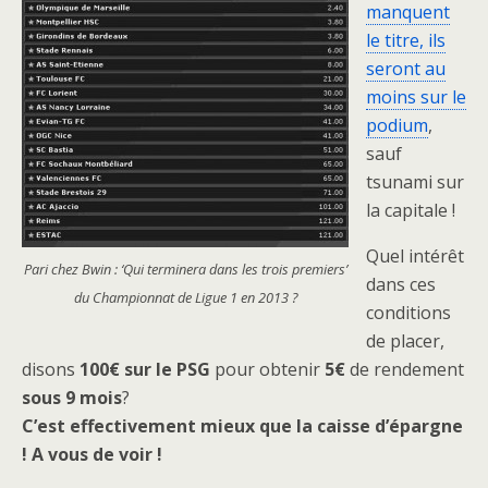
manquent
le titre, ils
seront au
moins sur le
podium
,
sauf
tsunami sur
la capitale !
Quel intérêt
Pari chez Bwin : ‘Qui terminera dans les trois premiers’
dans ces
du Championnat de Ligue 1 en 2013 ?
conditions
de placer,
disons
100€ sur le PSG
pour obtenir
5€
de rendement
sous 9 mois
?
C’est effectivement mieux que la caisse d’épargne
! A vous de voir !