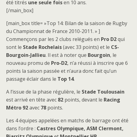
été titrés
une seule fois
en 10 ans.
[/main_box]
[main_box title= »Top 14: Bilan de la saison de Rugby
du Championnat de France 2010-2011. » ]
Commençons par les 2 clubs relégués en
Pro D2
qui
sont le
Stade Rochelais
(avec 33 points) et le
CS-
Bourgoin-Jallieu
. Il est à noter que
Bourgoin
, le
nouveau promu de
Pro-D2
, n’a réussi à inscrire que 6
points la saison passée et n’aura donc fait qu’un
passage éclair dans le
Top 14
.
A l’issue de la phase régulière, le
Stade Toulousain
est arrivé en tête avec
82
points, devant le
Racing
Métro 92
avec
78
points.
Les 4 équipes appelées en matchs de barrage ont été
dans l’ordre :
Castres Olympique, ASM Clermont,
Biarritz Olympique
et
Montpellier HR
.