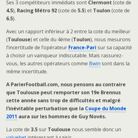
Ses 3 compétiteurs immédiats sont
Clermont
(cote de
4.5
),
Racing Métro 92
(cote de
5.5
) et
Toulon
(cote de
6.5
).
Avec un rapport inférieur à 2 entre la cote du meilleur
(
Toulouse
) et celle du 4éme (
Toulon
), nous mesurons
l’incertitude de l’opérateur
France-Pari
sur sa capacité
à choisir un vainqueur indiscutable. Mais rassurez-
vous, les autres opérateurs comme
Bwin
sont dans la
même incertitude.
A ParierFootball.com, nous pensons au contraire
que Toulouse peut remporter son 19e Brennus
cette année sans trop de difficultés et malgré
l’inévitable perturbation que la
Coupe du Monde
2011
aura sur les hommes de Guy Novés.
La cote de
3.5
sur
Toulouse
nous semble donc un
valuebet
intéressant à saisir.