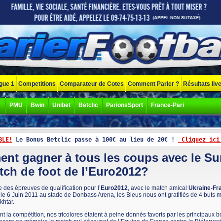
gue 1
Competitions
Comparateur de Cotes
Comment Parier ?
Résultats liv
PMU
Bwin
Unibet
Betclic
ParionsSport
France-Pari
BLE!
 Le Bonus Betclic passe à 100€ au lieu de 20€ ! 
 Cliquez ici
t gagner à tous les coups avec le Sur
tch de foot de l’Euro2012?
 des épreuves de qualification pour l’
Euro2012
, avec le match amical
Ukraine-Fr
 le 6 Juin 2011 au stade de Donbass Arena, les Bleus nous ont gratifiés de 4 buts 
khtar.
nt la compétition, nos tricolores étaient à peine donnés favoris par les principaux