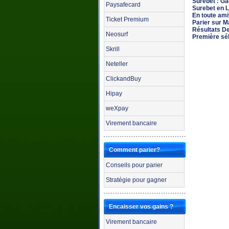
Surebet : Ga
Paysafecard
Surebet en L
En toute ami
Ticket Premium
Parier sur M
Résultats De
Neosurf
Première sé
Skrill
Neteller
ClickandBuy
Hipay
weXpay
Virement bancaire
Comment parier?
Conseils pour parier
Stratégie pour gagner
Encaisser vos gains ?
Virement bancaire