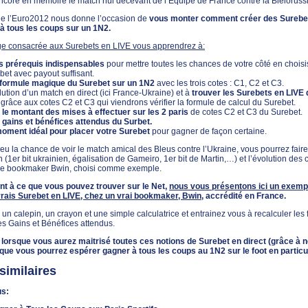
ncore en mémoire le match nul décevant de l’Equipe de France contre la Biélorussi
de l’Euro2012 nous donne l’occasion de
vous monter comment créer des Surebet
à tous les coups sur un 1N2.
ge consacrée aux Surebets en LIVE vous apprendrez à:
les prérequis indispensables
pour mettre toutes les chances de votre côté en choisi
bet avec payout suffisant.
a formule magique du Surebet sur un 1N2
avec les trois cotes : C1, C2 et C3.
olution d’un match en direct (ici France-Ukraine) et à
trouver les Surebets en LIVE 
, grâce aux cotes C2 et C3 qui viendrons vérifier la formule de calcul du Surebet.
le montant des mises à effectuer sur les 2 paris
de cotes C2 et C3 du Surebet.
 gains et bénéfices attendus du Surbet.
moment idéal pour placer votre Surebet
pour gagner de façon certaine.
eu la chance de voir le match amical des Bleus contre l’Ukraine, vous pourrez fair
n (1er bit ukrainien, égalisation de Gameiro, 1er bit de Martin,…) et l’évolution des
 le bookmaker Bwin, choisi comme exemple.
t à ce que vous pouvez trouver sur le Net,
nous vous présentons ici un exempl
vrais Surebet en LIVE, chez un vrai bookmaker, Bwin
, accrédité en France.
 un calepin, un crayon et une simple calculatrice et entrainez vous à recalculer les
es Gains et Bénéfices attendus.
 lorsque vous aurez maitrisé toutes ces notions de Surebet en direct (grâce à 
 que vous pourrez espérer gagner à tous les coups au 1N2 sur le foot en particuli
 similaires
us: