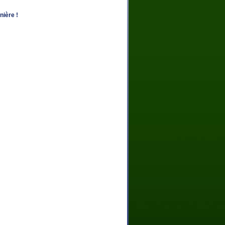
nière !