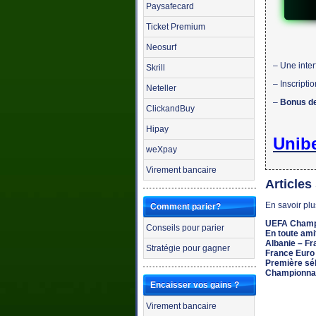
Paysafecard
Ticket Premium
Neosurf
– Une inte
Skrill
– Inscripti
Neteller
–
Bonus d
ClickandBuy
Hipay
Unibe
weXpay
Virement bancaire
Articles
En savoir plu
Comment parier?
UEFA Champio
Conseils pour parier
En toute ami
Albanie – Fr
Stratégie pour gagner
France Euro 
Première sé
Championnat 
Encaisser vos gains ?
Virement bancaire