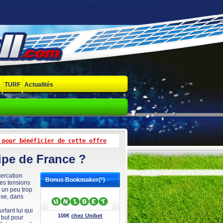
e
TURF
Actualités
 pour bénéficier de cette offre
uipe de France ?
tercation
Bonus Bookmaker(*)
ces tensions
, un peu trop
ise, dans
rtant lui qui
100€
chez Unibet
 but pour