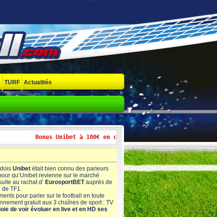
e
TURF
Actualités
 Bonus Unibet à 100€ en cliquant ici!
 Promotions EXCEPTIO
édois
Unibet
était bien connu des parieurs
, pour qu’Unibet revienne sur le marché
suite au rachat d’
EurosportBET
auprès de
e de TF1.
nts pour parier sur le football en toute
onnement gratuit aux 3 chaînes de sport : TV
 joie de voir évoluer en live et en HD ses