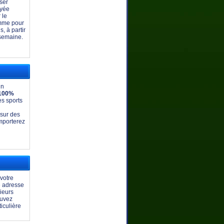
iser
ayée
 le
omme pour
, à partir
 semaine.
un
100%
es sports
sur des
emporterez
votre
te adresse
ieurs
ouvez
iculière