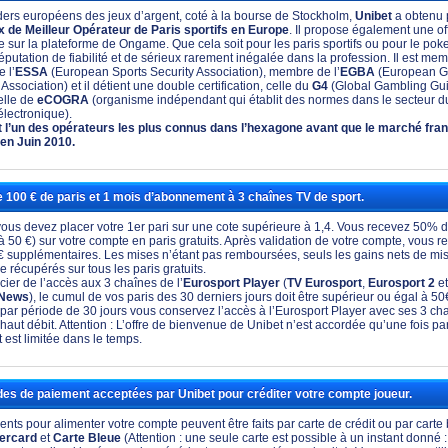
ers européens des jeux d’argent, coté à la bourse de Stockholm,
Unibet
a obtenu 
x de Meilleur Opérateur de Paris sportifs en Europe
. Il propose également une of
 sur la plateforme de Ongame. Que cela soit pour les paris sportifs ou pour le poke
réputation de fiabilité et de sérieux rarement inégalée dans la profession. Il est me
 l’
ESSA
(European Sports Security Association), membre de l’
EGBA
(European G
Association) et il détient une double certification, celle du
G4
(Global Gambling Gu
elle de
eCOGRA
(organisme indépendant qui établit des normes dans le secteur d
lectronique).
it l’un des opérateurs les plus connus dans l’hexagone avant que le marché fra
 en Juin 2010.
e 100 € de paris et 1 mois d’abonnement à 3 chaînes TV de sport.
vous devez placer votre 1er pari sur une cote supérieure à 1,4. Vous recevez 50% 
’à 50 €) sur votre compte en paris gratuits. Après validation de votre compte, vous r
€ supplémentaires. Les mises n’étant pas remboursées, seuls les gains nets de mi
e récupérés sur tous les paris gratuits.
cier de l’accès aux 3 chaînes de l’
Eurosport Player
(
TV Eurosport
,
Eurosport 2
et
 News
), le cumul de vos paris des 30 derniers jours doit être supérieur ou égal à 50
par période de 30 jours vous conservez l’accès à l’Eurosport Player avec ses 3 ch
 haut débit. Attention : L’offre de bienvenue de Unibet n’est accordée qu’une fois pa
 est limitée dans le temps.
es de paiement acceptées par Unibet pour créditer votre compte joueur.
nts pour alimenter votre compte peuvent être faits par carte de crédit ou par carte
ercard
et
Carte Bleue
(Attention : une seule carte est possible à un instant donné :