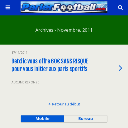
Archives › Novembre, 2011
17/11/2011
Betclic vous offre 60€ SANS RISQUE
pour vous initier aux paris sportifs
AUCUNE RÉPONSE
Retour au début
Mobile
Bureau